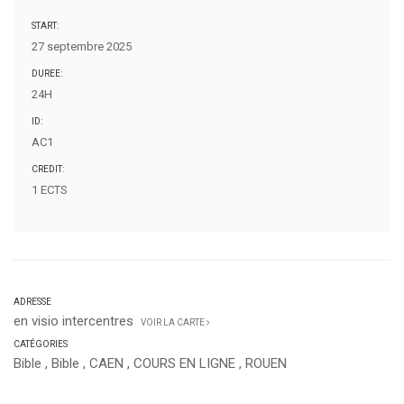
START:
27 septembre 2025
DUREE:
24H
ID:
AC1
CREDIT:
1 ECTS
ADRESSE
en visio intercentres
VOIR LA CARTE
CATÉGORIES
Bible
,
Bible
,
CAEN
,
COURS EN LIGNE
,
ROUEN