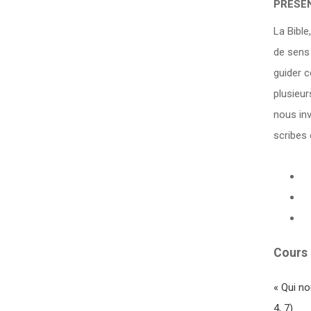
PRESEN
La Bible
de sens 
guider c
plusieur
nous inv
scribes 
Cours 
« Qui no
4, 7)