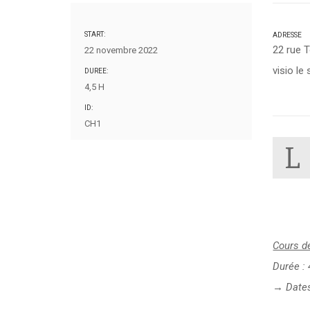
START:
ADRESSE
22 rue 
22 novembre 2022
visio le
DUREE:
4,5 H
ID:
CH1
L
Cours d
Durée : 
→ Dates