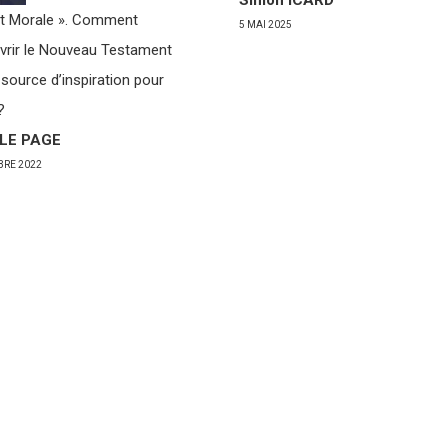
Simon ICARD
 et Morale ». Comment
5 MAI 2025
vrir le Nouveau Testament
ource d’inspiration pour
?
r LE PAGE
BRE 2022