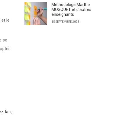
MéthodologieMarthe
MOSQUET et d’autres
enseignants
 et le
15 SEPTEMBRE 2026
de se
opter.
z-la »,