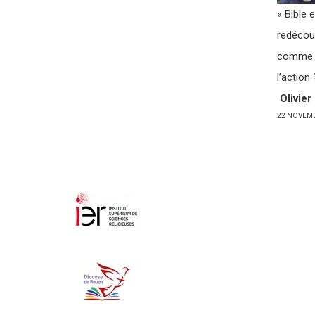
« Bible
redécou
comme s
l’action 
Olivie
22 NOVEM