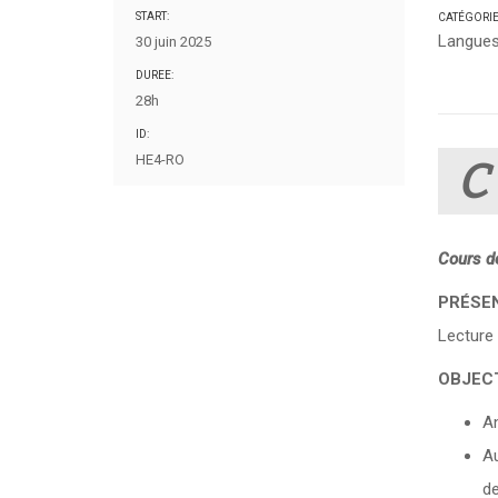
START:
CATÉGORI
Langues
30 juin 2025
DUREE:
28h
ID:
HE4-RO
C
Cours d
PRÉSEN
Lecture 
OBJECT
A
Au
de