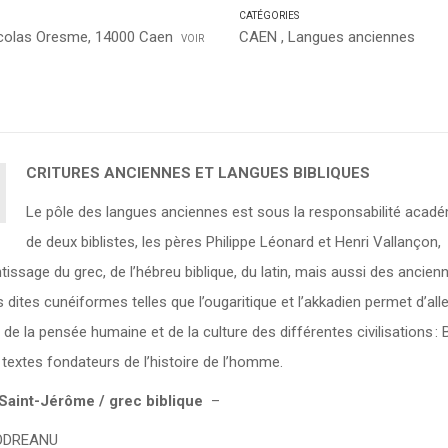
CATÉGORIES
icolas Oresme, 14000 Caen
CAEN
,
Langues anciennes
VOIR
CRITURES ANCIENNES ET LANGUES BIBLIQUES
Le pôle des langues anciennes est s
ous la responsabilité acad
de deux biblistes, les pères Philippe Léonard et Henri
Vallançon
,
tissage du grec, de l’hébreu biblique, du latin, mais aussi des ancien
s dites cunéiformes telles que l’ougaritique et l’akkadien
permet d’all
de la pensée humaine et de la culture des différentes civilisations : B
 textes fond
ateurs de l’histoire de l’homme.
 Saint-Jérôme / grec biblique
–
ODREANU