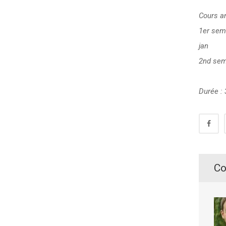
Cours an
1er seme
jan
2nd seme
Durée :
Co