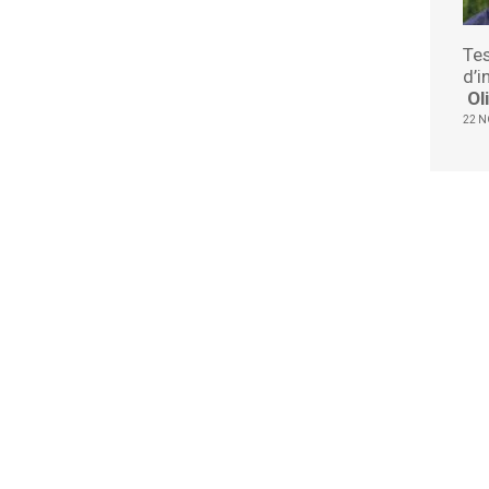
Te
d’i
Ol
22 