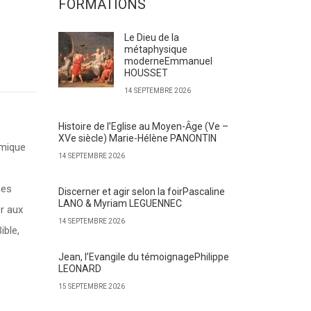
FORMATIONS
Le Dieu de la
métaphysique
moderneEmmanuel
HOUSSET
14 SEPTEMBRE 2026
Histoire de l’Eglise au Moyen-Ȃge (Ve –
XVe siècle) Marie-Hélène PANONTIN
émique
14 SEPTEMBRE 2026
nes
Discerner et agir selon la foirPascaline
LANO & Myriam LEGUENNEC
er aux
14 SEPTEMBRE 2026
ible,
Jean, l’Evangile du témoignagePhilippe
LEONARD
15 SEPTEMBRE 2026