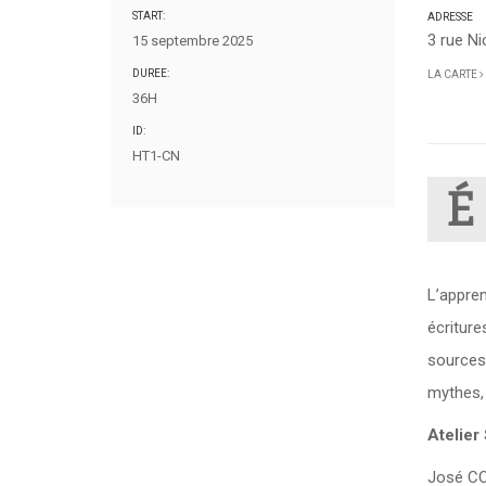
START:
ADRESSE
3 rue N
15 septembre 2025
DUREE:
LA CARTE
36H
ID:
HT1-CN
É
L’appren
écriture
sources 
mythes,
Atelier
José C